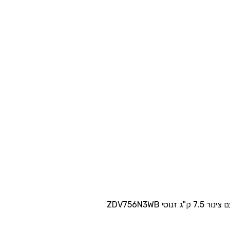
וסי ZDV756N3WB