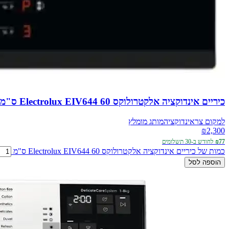
כיריים אינדוקציה אלקטרולוקס Electrolux EIV644 60 ס"מ
למקום צר
אינדוקציה
מותג מומלץ
₪
2,300
₪77
לחודש ב-30 תשלומים
כמות של כיריים אינדוקציה אלקטרולוקס Electrolux EIV644 60 ס"מ
הוספה לסל