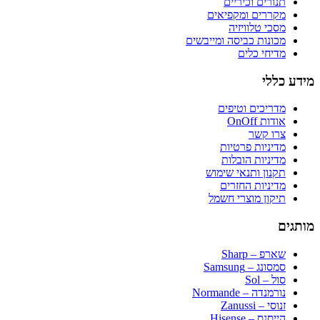
תנורים וכיריים
מקררים ומקפיאים
מסכי טלוויזיה
מכונות כביסה ומייבשים
מדיחי כלים
מידע כללי
מדריכים וטיפים
אודות OnOff
צרו קשר
מדיניות פרטיות
מדיניות הובלות
תקנון ותנאי שימוש
מדיניות החזרים
תיקון מוצרי חשמל
מותגים
שארפ – Sharp
סמסונג – Samsung
סול – Sol
נורמנדה – Normande
זנוסי – Zanussi
הייסנס – Hisense