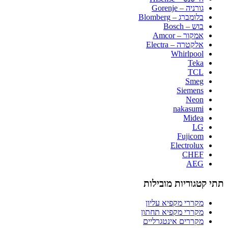
גורניה – Gorenje
בלומברג – Blomberg
בוש – Bosch
אמקור – Amcor
אלקטרה – Electra
Whirlpool
Teka
TCL
Smeg
Siemens
Neon
nakasumi
Midea
LG
Fujicom
Electrolux
CHEF
AEG
תתי קטגוריות מובילות
מקררי מקפיא עליון​
מקררי מקפיא תחתון​
מקררים אינטגרליים