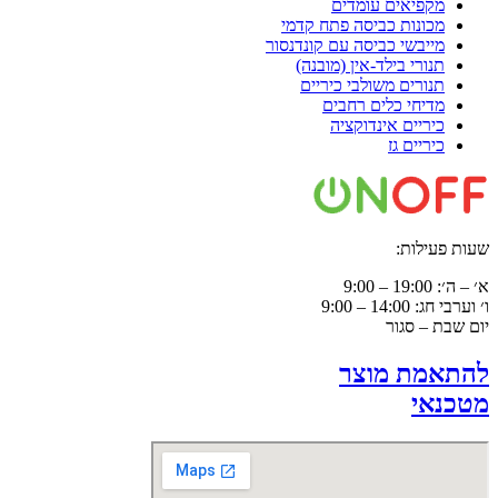
מקפיאים עומדים
מכונות כביסה פתח קדמי
מייבשי כביסה עם קונדנסור
תנורי בילד-אין (מובנה)
תנורים משולבי כיריים
מדיחי כלים רחבים
כיריים אינדוקציה
כיריים גז
שעות פעילות:
א׳ – ה׳: 19:00 – 9:00
ו׳ וערבי חג: 14:00 – 9:00
יום שבת – סגור
להתאמת מוצר
מטכנאי