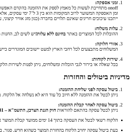
זמני אספקה:
onoff מתחייבת לעשות כל מאמץ לספק את ההזמנה בהקדם האפשרי, בהתאם לזמינות המלאי ולכתובת הלקוח.
זמן האספקה המשוער לרוב המקומות הוא בין 3 ל־7 ימי עסקים, אלא אם צוין אחרת בעמוד המוצר.
ייתכנו עיכובים חריגים שאינם תלויים בחברה (כגון מזג אוויר קיצוני,
עלות משלוח:
ההובלות לכל המוצרים באתר
בחינם ללא עלות!
יש לשים לב, החנות 
אזורי חלוקה:
המשלוחים מתבצעים לכל רחבי הארץ למעט יישובים המוגדרים כיישובי
שירות לקוחות:
בכל שאלה או בירור לגבי הובלות ומשלוחים, ניתן לפנות לשירות הלקוחות במייל: ail.com
מדיניות ביטולים והחזרות
ביטול עסקה לפני שליחת ההזמנה:
ניתן לבטל את ההזמנה ללא חיוב כל עוד היא לא נשלחה אל הלקוח. בי
ביטול עסקה לאחר קבלת ההזמנה:
ניתן לבטל עסקה בהתאם להוראות
חוק הגנת הצרכן, התשמ"א – 1981
הלקוח רשאי לבטל את העסקה בתוך 14 ימים ממועד קבלת המוצר או ממועד קבלת מסמך הגילוי, לפי המאוחר.
בעת ביטול עסקה יחויב הלקוח בהחזרת המוצר כשהוא חדש, סגור, בא