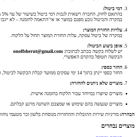
דמי ביטול:
בהתאם לחוק, החברה רשאית לגבות דמי ביטול בשיעור של עד 5% ממחיר העסקה או 100 ₪ – הנמוך מביניהם.
במקרה והביטול נובע מפגם במוצר או אי־התאמה להזמנה – לא ייגבו ד
עלויות החזרת המוצר:
במקרה של ביטול עסקה, עלות החזרת המוצר תחול על הלקוח.
אופן ביצוע הביטול:
יש לשלוח בקשה בכתב לכתובת:
onoffsherut@gmail.com
הבקשה תטופל בהקדם האפשרי.
החזר כספי:
החזר כספי יינתן בתוך 14 ימי עסקים ממועד קבלת הבקשה לביטול, וזאת לאחר קבלת המוצר בחזרה ובדיקתו.
מוצרים שלא ניתנים להחזרה:
מוצרים שיוצרו במיוחד עבור הלקוח בהזמנה אישית.
מוצרים שנעשה בהם שימוש או שמצבם השתנה מרגע קבלתם.
הבהרה:
מדיניות שירות ההובלות וההחזרות מנוסחת בלשון זכר מטעמי נוחות
מוצרים נבחרים