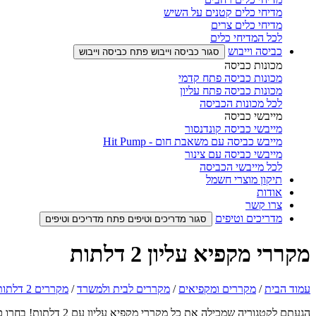
מדיחי כלים קטנים על השיש
מדיחי כלים צרים
לכל המדיחי כלים
כביסה וייבוש
סגור כביסה וייבוש
פתח כביסה וייבוש
מכונות כביסה
מכונות כביסה פתח קדמי
מכונות כביסה פתח עליון
לכל מכונות הכביסה
מייבשי כביסה
מייבשי כביסה קונדנסור
מייבש כביסה עם משאבת חום - Hit Pump
מייבשי כביסה עם צינור
לכל מייבשי הכביסה
תיקון מוצרי חשמל
אודות
צרו קשר
מדריכים וטיפים
סגור מדריכים וטיפים
פתח מדריכים וטיפים
מקררי מקפיא עליון 2 דלתות
עמוד הבית
/
מקררים ומקפיאים
/
מקררים לבית ולמשרד
/
מקררים 2 דלתות
הגעתם לקטגוריה שמכילה את כל מקררי מקפיא עליון עם 2 דלתות! בחרו כאן את המקרר המתאים ביותר עבורכם – תוכלו לבחון גם את האפשרות של