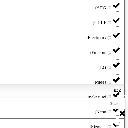
)
AEG
(
0
)
CHEF
(
0
)
Electrolux
(
0
)
Fujicom
(
0
)
LG
(
0
)
Midea
(
0
צבע
)
nakasumi
(
0
)
Neon
(
0
)
Siemens
(
0