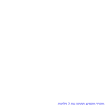
מקרר מקפיא תחתון עם 2 דלתות