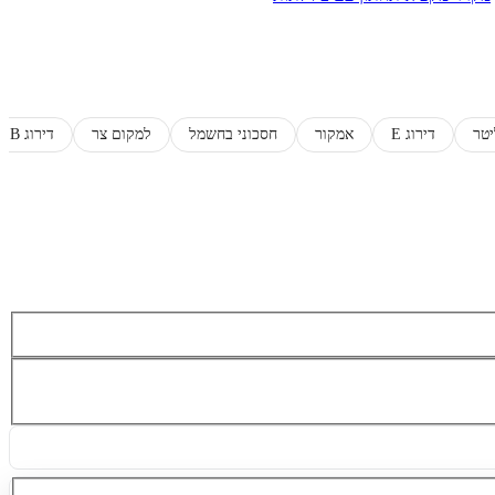
דירוג E
אמקור
חסכוני בחשמל
למקום צר
דירוג B