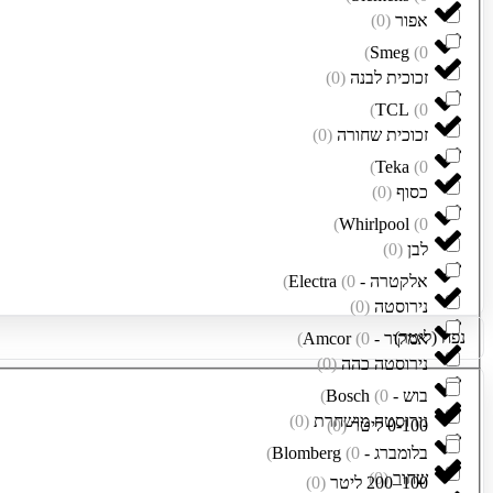
אפור
(
0
)
)
Smeg
(
0
זכוכית לבנה
(
0
)
)
TCL
(
0
זכוכית שחורה
(
0
)
)
Teka
(
0
כסוף
(
0
)
)
Whirlpool
(
0
לבן
(
0
)
אלקטרה - Electra
0
(
)
נירוסטה
(
0
)
נפח (ליטר)
אמקור - Amcor
0
(
)
נירוסטה כהה
(
0
)
בוש - Bosch
0
(
)
נירוסטה מושחרת
(
0
)
0-100 ליטר
(
0
)
בלומברג - Blomberg
0
(
)
שחור
(
0
)
100–200 ליטר
(
0
)