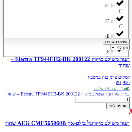
)
C
(
0
)
D
(
0
)
E
(
0
איפוס מסננים
)
F
(
0
תנור משולב מיקרו Electra TF944EH2-BK 200122 –
שחור
למקום צר
מובנה במטבח
₪
1,950
₪65
לחודש ב-30 תשלומים
כמות של תנור משולב מיקרו Electra TF944EH2-BK 200122 – שחור
הוספה לסל
תנור משולב מיקרוגל בילט-אין AEG CME565060B שחור