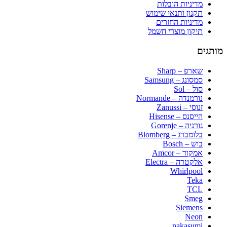
מדיניות הובלות
תקנון ותנאי שימוש
מדיניות החזרים
תיקון מוצרי חשמל
מותגים
שארפ – Sharp
סמסונג – Samsung
סול – Sol
נורמנדה – Normande
זנוסי – Zanussi
הייסנס – Hisense
גורניה – Gorenje
בלומברג – Blomberg
בוש – Bosch
אמקור – Amcor
אלקטרה – Electra
Whirlpool
Teka
TCL
Smeg
Siemens
Neon
nakasumi