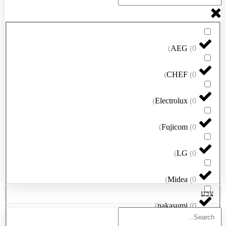
)
AEG
(
0
)
CHEF
(
0
)
Electrolux
(
0
)
Fujicom
(
0
)
LG
(
0
)
Midea
(
0
צבע
)
nakasumi
(
0