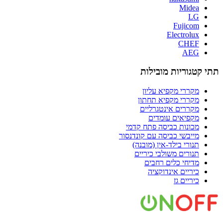
Midea
LG
Fujicom
Electrolux
CHEF
AEG
תתי קטגוריות מובילות
מקררי מקפיא עליון​
מקררי מקפיא תחתון​
מקררים אינטגרליים
מקפיאים עומדים
מכונות כביסה פתח קדמי
מייבשי כביסה עם קונדנסור
תנורי בילד-אין (מובנה)
תנורים משולבי כיריים
מדיחי כלים רחבים
כיריים אינדוקציה
כיריים גז