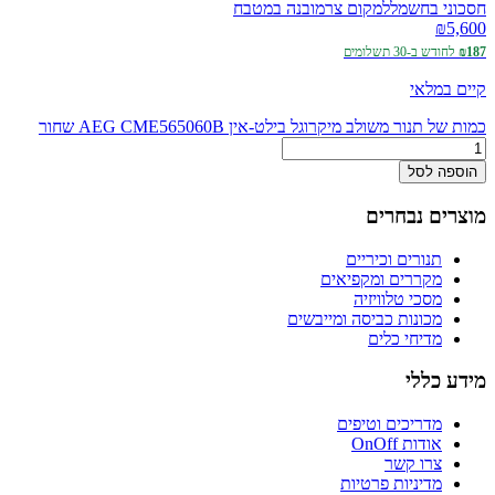
חסכוני בחשמל
למקום צר
מובנה במטבח
₪
5,600
₪187
לחודש ב-30 תשלומים
קיים במלאי
כמות של תנור משולב מיקרוגל בילט-אין AEG CME565060B שחור
הוספה לסל
מוצרים נבחרים
תנורים וכיריים
מקררים ומקפיאים
מסכי טלוויזיה
מכונות כביסה ומייבשים
מדיחי כלים
מידע כללי
מדריכים וטיפים
אודות OnOff
צרו קשר
מדיניות פרטיות