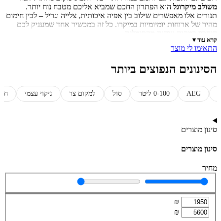
משולב מיקרוגל
הוא הפתרון החכם שמביא אליכם מטבח נוח יותר.
תנורים אלו מאפשרים שילוב בין אפיה איכותית, צלייה וגריל – לבין חימום
מהיר של ארוחות יומיומיות במיקרו. כל זה במכשיר אחד שמעניק לכם
חיסכון במקום ונוחות מקסימלית.
קרא עוד
כל רכישה כוללת
משלוח מהיר בחינם
ו
שירות לקוחות זמין
. תוכלו גם ליצור
התאימו לי מוצר
איתנו קשר ל
התקנה מקצועית במקום
הסינונים הנפוצים ביותר
AEG
0-100 ליטר
סול
למקום צר
ניקוי עצמי
חסכ
סינון מוצרים
סינון מוצרים
מחיר
₪
₪