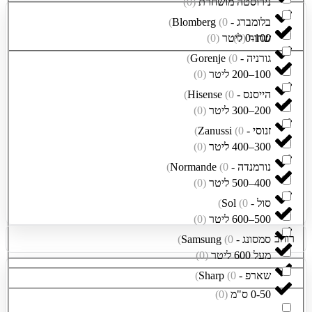
נירוסטה מושחרת
(
0
)
בלומברג - Blomberg
0
(
)
שחור
0-100 ליטר
(
0
)
(
0
)
גורניה - Gorenje
0
(
)
100–200 ליטר
(
0
)
הייסנס - Hisense
0
(
)
200–300 ליטר
(
0
)
זנוסי - Zanussi
0
(
)
300–400 ליטר
(
0
)
נורמנדה - Normande
0
(
)
400–500 ליטר
(
0
)
סול - Sol
0
(
)
500–600 ליטר
(
0
)
רוחב
סמסונג - Samsung
0
(
)
מעל 600 ליטר
(
0
)
שארפ - Sharp
0
(
)
0-50 ס"מ
(
0
)