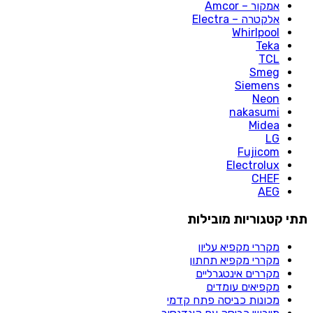
אמקור – Amcor
אלקטרה – Electra
Whirlpool
Teka
TCL
Smeg
Siemens
Neon
nakasumi
Midea
LG
Fujicom
Electrolux
CHEF
AEG
תתי קטגוריות מובילות
מקררי מקפיא עליון​
מקררי מקפיא תחתון​
מקררים אינטגרליים
מקפיאים עומדים
מכונות כביסה פתח קדמי