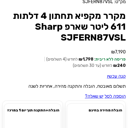
מק״ט: SJFERN87VSL
מקרר מקפיא תחתון 4 דלתות
611 ליטר שארפ Sharp
SJFERN87VSL
₪
7,190
פריסה ללא ריבית:
₪1,798
לחודש (4 תשלומים)
|
₪240
לחודש (עד 30 תשלומים)
קנה עכשיו
תשלום מאובטח, הובלה והתקנה מהירה, אחריות לשנה
הוספה לסל
יש שאלה?
הובלה מהירה בחינם
הובלה+התקנה תוך יום 1 במרכז