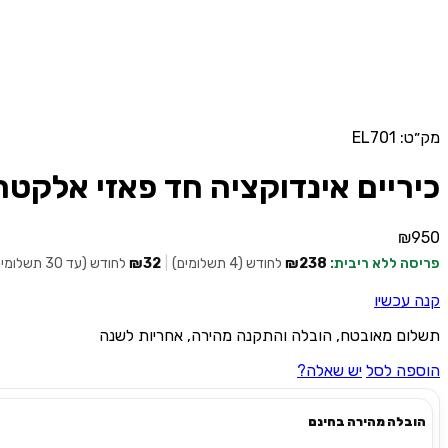
מק״ט: EL701
כיריים אינדוקציה חד פאזי אלקטרה Electra EL701 – זכוכית ש
₪
950
פריסה ללא ריבית:
₪238
לחודש (4 תשלומים)
|
₪32
לחודש (עד 30 תשלומים)
קנה עכשיו
תשלום מאובטח, הובלה והתקנה מהירה, אחריות לשנה
הוספה לסל
יש שאלה?
הובלה מהירה בחינם