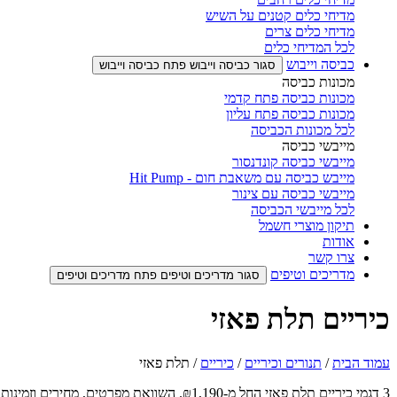
מדיחי כלים קטנים על השיש
מדיחי כלים צרים
לכל המדיחי כלים
כביסה וייבוש
סגור כביסה וייבוש
פתח כביסה וייבוש
מכונות כביסה
מכונות כביסה פתח קדמי
מכונות כביסה פתח עליון
לכל מכונות הכביסה
מייבשי כביסה
מייבשי כביסה קונדנסור
מייבש כביסה עם משאבת חום - Hit Pump
מייבשי כביסה עם צינור
לכל מייבשי הכביסה
תיקון מוצרי חשמל
אודות
צרו קשר
מדריכים וטיפים
סגור מדריכים וטיפים
פתח מדריכים וטיפים
כיריים תלת פאזי
עמוד הבית
/
תנורים וכיריים
/
כיריים
/ תלת פאזי
3 דגמי כיריים תלת פאזי החל מ-₪1,190. השוואת מפרטים, מחירים וזמינות במלאי, עם משלוח והתקנה. הזמינו אונליין ב-OnOff.