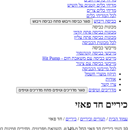
מדיחי כלים קטנים על השיש
מדיחי כלים צרים
לכל המדיחי כלים
כביסה וייבוש
סגור כביסה וייבוש
פתח כביסה וייבוש
מכונות כביסה
מכונות כביסה פתח קדמי
מכונות כביסה פתח עליון
לכל מכונות הכביסה
מייבשי כביסה
מייבשי כביסה קונדנסור
מייבש כביסה עם משאבת חום - Hit Pump
מייבשי כביסה עם צינור
לכל מייבשי הכביסה
תיקון מוצרי חשמל
אודות
צרו קשר
מדריכים וטיפים
סגור מדריכים וטיפים
פתח מדריכים וטיפים
כיריים חד פאזי
עמוד הבית
/
תנורים וכיריים
/
כיריים
/ חד פאזי
10 דגמי כיריים חד פאזי החל מ-₪349. השוואת מפרטים, מחירים וזמינות במלאי, עם משלוח והתקנה. הזמינו אונליין ב-OnOff.