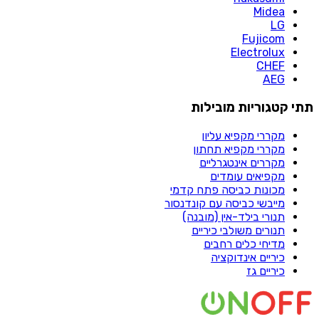
Midea
LG
Fujicom
Electrolux
CHEF
AEG
תתי קטגוריות מובילות
מקררי מקפיא עליון​
מקררי מקפיא תחתון​
מקררים אינטגרליים
מקפיאים עומדים
מכונות כביסה פתח קדמי
מייבשי כביסה עם קונדנסור
תנורי בילד-אין (מובנה)
תנורים משולבי כיריים
מדיחי כלים רחבים
כיריים אינדוקציה
כיריים גז