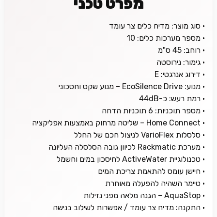
מפרט טכני
• סוג מוצר: מדיח כלים צר עומד
• מספר מערכות כלים: 10
• רוחב: 45 ס"מ
• גימור: נירוסטה
• דירוג אנרגטי: E
• מנוע: EcoSilence Drive – מנוע שקט וחסכוני
• רמת רעש: כ-44dB
• מספר תוכניות: 6 תוכניות הדחה
• Home Connect – שליטה מרחוק באמצעות אפליקציה
• סלסלות VarioFlex לניצול חכם של החלל
• מערכת Rackmatic לכיוון גובה הסלסלה העליונה
• טכנולוגיית ActiveWater לחיסכון במים וחשמל
• חיישן עומס להתאמת צריכת המים
• טיימר השהיה להפעלה מאוחרת
• AquaStop – הגנה מלאה מפני נזילות
• התקנה: מדיח צר עומד / אפשרות לשילוב בנישה