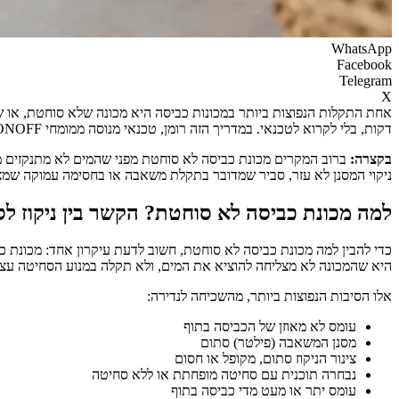
WhatsApp
Facebook
Telegram
X
אחת התקלות הנפוצות ביותר במכונות כביסה היא מכונה שלא סוחטת, או 
דקות, בלי לקרוא לטכנאי. במדריך הזה רומן, טכנאי מנוסה ממומחי ONOFF, מסביר בדיוק למה מכונת כביסה לא סוחטת, איך לאתר את התקלה לפי המותג שלכם, ואיך לתקן את זה בעצמכם בצורה בטוחה.
בקצרה:
ברוב המקרים מכונת כביסה לא סוחטת מפני שהמים לא מתנקזים מהת
ניקוי המסנן לא עזר, סביר שמדובר בתקלת משאבה או בחסימה עמוקה שמצ
למה מכונת כביסה לא סוחטת? הקשר בין ניקוז ל
כדי להבין למה מכונת כביסה לא סוחטת, חשוב לדעת עיקרון אחד: מכונת כ
היא שהמכונה לא מצליחה להוציא את המים, ולא תקלה במנוע הסחיטה עצמ
אלו הסיבות הנפוצות ביותר, מהשכיחה לנדירה:
עומס לא מאוזן של הכביסה בתוף
מסנן המשאבה (פילטר) סתום
צינור הניקוז סתום, מקופל או חסום
נבחרה תוכנית עם סחיטה מופחתת או ללא סחיטה
עומס יתר או מעט מדי כביסה בתוף