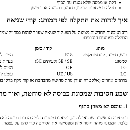
דלת או מכסה שלא נסגרו עד הסוף
תקלה במשאבת הניקוז, במנוע, ברצועה או בחיישן
איך לזהות את התקלה לפי המותג: קודי שגיאה
רוב המכונות החדשות מציגות על הצג קוד שגיאה שעוזר לזהות במדויק שמדוב
התקלה במותגים הנפוצים:
מותג
קוד / סימן
בוש, סימנס, קונסטרוקטה
E18
המים לא
סמסונג
5E / SE (לעיתים 5C)
בעיית נ
LG
OE
המים לא
LG
UE / Ub
עומס לא
מותגים אחרים (אלקטרה ועוד)
נורת סחיטה מהבהבת או קוד ניקוז
בדקו ב
שבע הסיבות שמכונת כביסה לא סוחטת, ואיך מת
1. עומס לא מאוזן בתוף
זו הסיבה הראשונה שכדאי לבדוק, והיא גם מסבירה למה מכונת כביסה לא 
בלבד, המכונה מזהה חוסר איזון ומפסיקה את הסחיטה כדי להגן על עצמה.